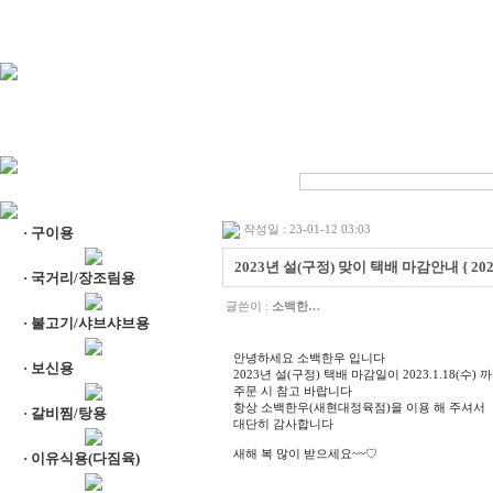
홈으로
|
공지사항
|
상품QnA
작성일 : 23-01-12 03:03
·
구이용
2023년 설(구정) 맞이 택배 마감안내 { 2023.
·
국거리/장조림용
글쓴이 :
소백한…
·
불고기/샤브샤브용
안녕하세요 소백한우 입니다
·
보신용
2023년 설(구정) 택배 마감일이 2023.1.18(수)
주문 시 참고 바랍니다
항상 소백한우(새현대정육점)을 이용 해 주셔서
·
갈비찜/탕용
대단히 감사합니다
새해 복 많이 받으세요~~♡
·
이유식용(다짐육)