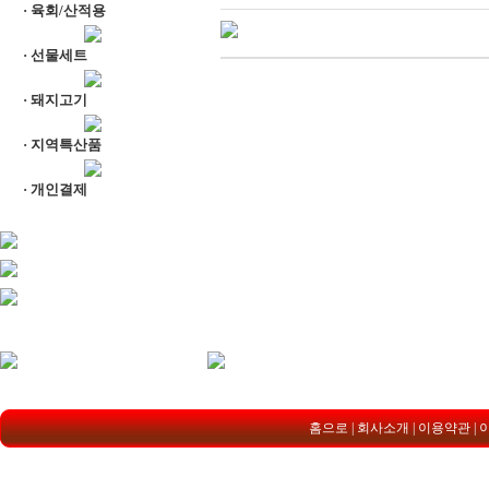
·
육회/산적용
·
선물세트
·
돼지고기
·
지역특산품
·
개인결제
홈으로
|
회사소개
|
이용약관
|
경상북도 영주시 지천로 50 / 전화 : 054-6