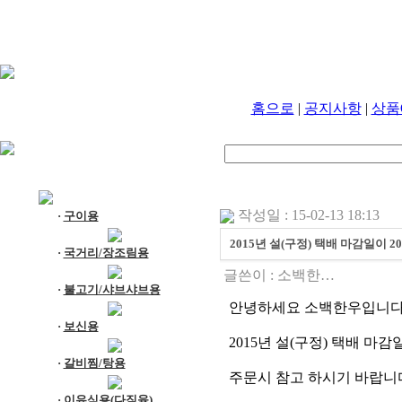
홈으로
|
공지사항
|
상품
작성일 : 15-02-13 18:13
·
구이용
2015년 설(구정) 택배 마감일이 2015
·
국거리/장조림용
글쓴이 :
소백한…
·
불고기/샤브샤브용
안녕하세요 소백한우입니다
·
보신용
2015년 설(구정) 택배 마감일
·
갈비찜/탕용
주문시 참고 하시기 바랍니
·
이유식용(다짐육)